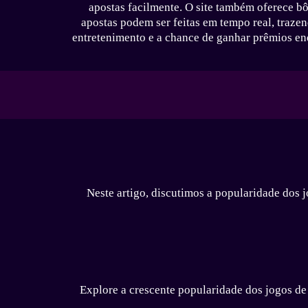
apostas facilmente. O site também oferece bô
apostas podem ser feitas em tempo real, traze
entretenimento e a chance de ganhar prêmios enq
Neste artigo, discutimos a popularidade dos 
Explore a crescente popularidade dos jogos de 