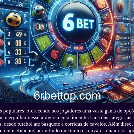
s populares, oferecendo aos jogadores uma vasta gama de opçõe
m mergulhar nesse universo emocionante. Uma das categorias ma
, desde futebol até basquete e corridas de cavalos. Além disso
 cliente eficiente, permitindo que tanto os novatos quanto os a