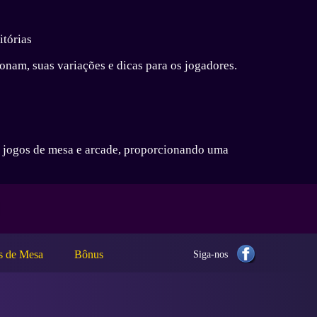
itórias
onam, suas variações e dicas para os jogadores.
 a jogos de mesa e arcade, proporcionando uma
s de Mesa
Bônus
Siga-nos