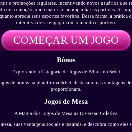
nus e promoções regulares, incentivando novos usuários a se r
ndo uma emoção ainda maior ao acompanhar as partidas. Assim,
uanto aprecia seus esportes favoritos. Dessa forma, a prática
interativa de se engajar com o mundo esportivo.
COMEÇAR UM JOGO
Bônus
Explorando a Categoria de Jogos de Bônus no 6rbet
jogos de bônus na plataforma 6rbet, destacando as vantagens des
proporcionam.
Jogos de Mesa
A Magia dos Jogos de Mesa na Diversão Coletiva
mesa, suas vantagens sociais e mentais, e descubra como eles 